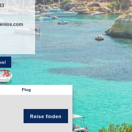
33
zenlos.com
en!
Flug
Reise finden