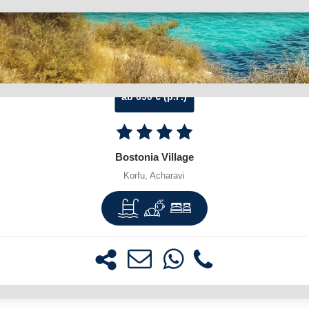
ab 690 € (p.P.)
Bostonia Village
Korfu, Acharavi