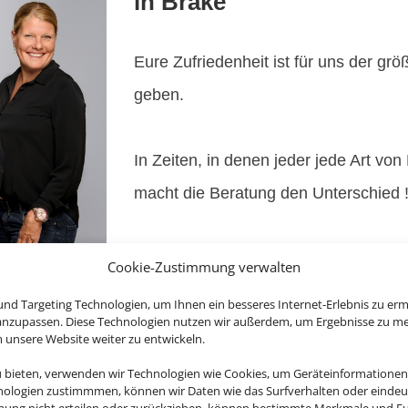
in Brake
Eure Zufriedenheit ist für uns der grö
geben.
In Zeiten, in denen jeder jede Art vo
macht die Beratung den Unterschied 
Wir verfügen über eine jahrelange Er
Cookie-Zustimmung verwalten
Im Gespräch mit Euch verstehen wir
nd Targeting Technologien, um Ihnen ein besseres Internet-Erlebnis zu erm
 anzupassen. Diese Technologien nutzen wir außerdem, um Ergebnisse zu m
Wir finden das bestmögliche Angebot.
nsere Website weiter zu entwickeln.
individuelle Tour, Flug- oder Kreuzfa
u bieten, verwenden wir Technologien wie Cookies, um Geräteinformationen
Lösung komplett auf euer Vorhaben z
nologien zustimmmen, können wir Daten wie das Surfverhalten oder eindeut