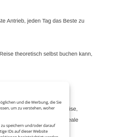
ßte Antrieb, jeden Tag das Beste zu
n Reise theoretisch selbst buchen kann,
!
fahrung im Tourismus.
 eure Wünsche.
öglichen und die Werbung, die Sie
essen, um zu verstehen, woher
 Ganz gleich, ob Pauschalreise,
hrtbuchung – wir haben die ideale
 zu speichern und/oder darauf
ugeschnitten.
ige IDs auf dieser Website