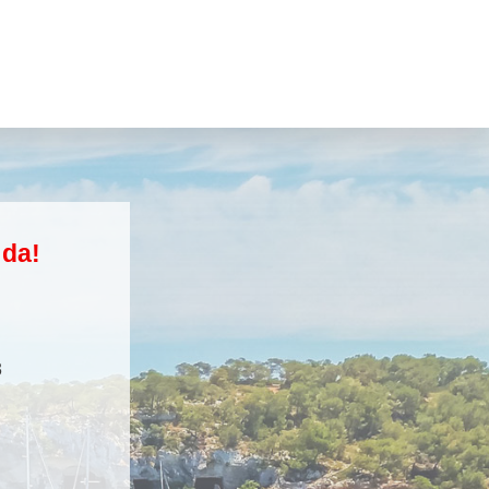
 da!
3