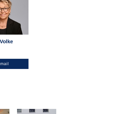
 Volke
mail