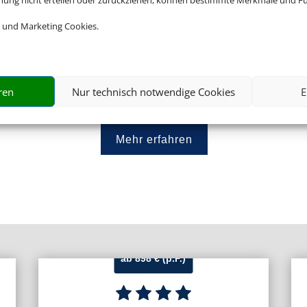
mmung nicht erteilen oder zurückziehen, können bestimmte Merkmale und Fu
 und Marketing Cookies.
Wir freuen uns über einen persönliche
E-Mail oder WhatsApp.
ren
Nur technisch notwendige Cookies
E
Mehr erfahren
ab 898 € (p.P.)