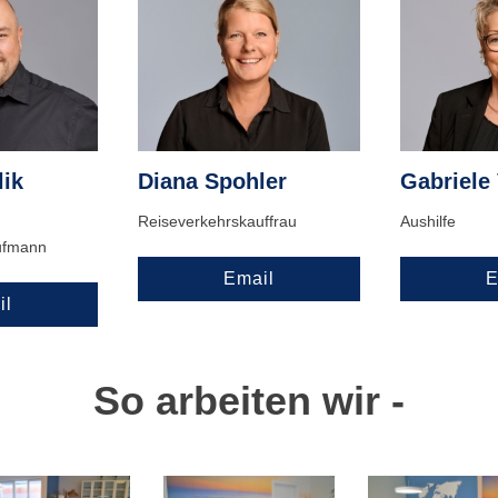
lik
Diana Spohler
Gabriele
Reiseverkehrskauffrau
Aushilfe
ufmann
Email
E
il
So arbeiten wir -