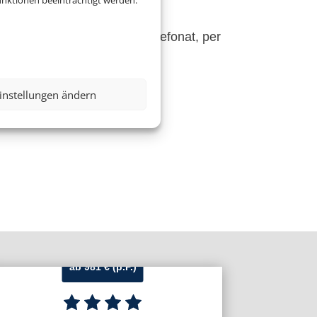
nktionen beeinträchtigt werden.
n Kontakt : -im Büro, per Telefonat, per
instellungen ändern
ab 981 € (p.P.)