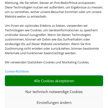
URLAUB
Werbung, die Sie sehen, besser an Ihre Bedürfnisse anzupassen.
Diese Technologien nutzen wir außerdem, um Ergebnisse zu messen,
um zu verstehen, woher unsere Besucher kommen oder um unsere
Website weiter zu entwickeln.
Um Ihnen ein optimales Erlebnis zu bieten, verwenden wir
Technologien wie Cookies, um Geräteinformationen zu speichern
Egal wohin die Reise gehen soll – wir haben
und/oder darauf zuzugreifen. Wenn Sie diesen Technologien
für jedes Ziel den perfekten Flug für Sie!
zustimmmen, können wir Daten wie das Surfverhalten oder
Profitieren Sie jetzt von unserem Linienflug-
eindeutige IDs auf dieser Website verarbeiten. Wenn Sie ihre
Zustimmung nicht erteilen oder zurückziehen, können bestimmte
Preisvergleich.
Merkmale und Funktionen beeinträchtigt werden.
Wir verwenden Statistiken-Cookies und Marketing Cookies.

Cookie-Richtlinie
Alle Cookies akzeptieren
VOLLE AUSWAHL
Nur technisch notwendige Cookies
Flüge aus über 1000 Airlines
Einstellungen ändern